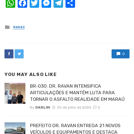
WhatsApp
Facebook
Twitter
Messenger
Telegram
Compartilhar
Posted
MARAÚ
in
0
YOU MAY ALSO LIKE
BR-030: DR. RAVAN INTENSIFICA
ARTICULAÇÕES E MANTÉM LUTA PARA
TORNAR O ASFALTO REALIDADE EM MARAÚ
By
DARLIM
30 de julho de 2026
0
PREFEITO DR. RAVAN ENTREGA 21 NOVOS
VEÍCULOS E EQUIPAMENTOS E DESTACA