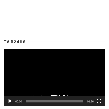
TV B24HS
Tocador
de
vídeo
00:00
01:26