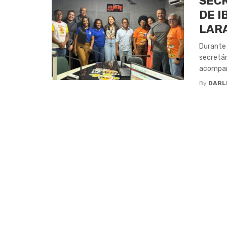
SECR
DE I
LARA
Durante 
secretár
acompanh
By
DARL