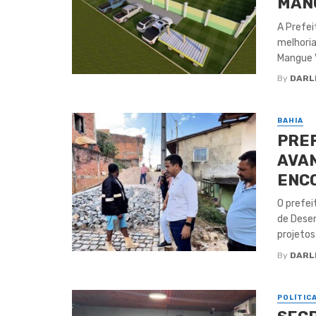
MAN
A Prefei
melhoria
Mangue V
By
DARL
BAHIA
PREF
AVAN
ENC
O prefei
de Dese
projetos .
By
DARL
POLÍTIC