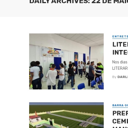
DAILY ARCHIVES: 22 DE MAI
ENTRET
LITE
INT
Nos dias
LITERART
By
DARL
BARRA G
PRE
CEMI