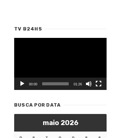
TV B24HS
Tocador
de
vídeo
00:00
01:26
BUSCA POR DATA
maio 2026
D
S
T
Q
Q
S
S