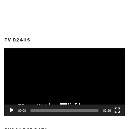
TV B24HS
Tocador
de
vídeo
00:00
01:26