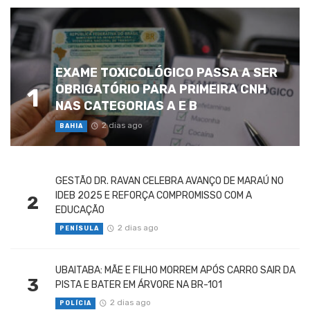
EXAME TOXICOLÓGICO PASSA A SER
OBRIGATÓRIO PARA PRIMEIRA CNH
1
NAS CATEGORIAS A E B
2 dias ago
BAHIA
GESTÃO DR. RAVAN CELEBRA AVANÇO DE MARAÚ NO
IDEB 2025 E REFORÇA COMPROMISSO COM A
2
EDUCAÇÃO
2 dias ago
PENÍSULA
UBAITABA: MÃE E FILHO MORREM APÓS CARRO SAIR DA
3
PISTA E BATER EM ÁRVORE NA BR-101
2 dias ago
POLÍCIA