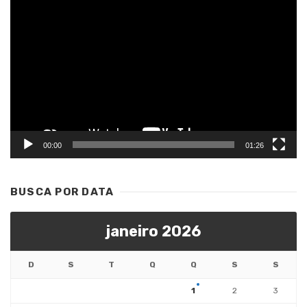
Tocador
de
vídeo
00:00
01:26
BUSCA POR DATA
janeiro 2026
D
S
T
Q
Q
S
S
1
2
3