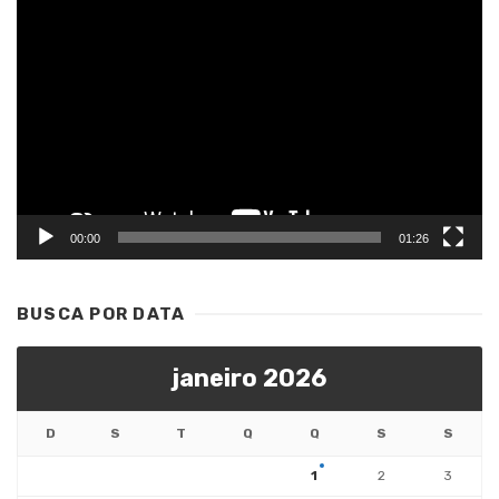
Tocador
de
vídeo
00:00
01:26
BUSCA POR DATA
janeiro 2026
D
S
T
Q
Q
S
S
1
2
3