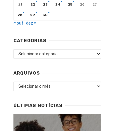
21
22
23
24
25
26
27
28
29
30
« out
dez »
CATEGORIAS
Categorias
ARQUIVOS
Arquivos
ÚLTIMAS NOTÍCIAS