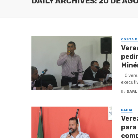
DAILY ARCHIVES: 20 DE AG
COSTA D
Vere
pedi
Miné
O verea
executiv
By
DARL
BAHIA
Vere
para
comp