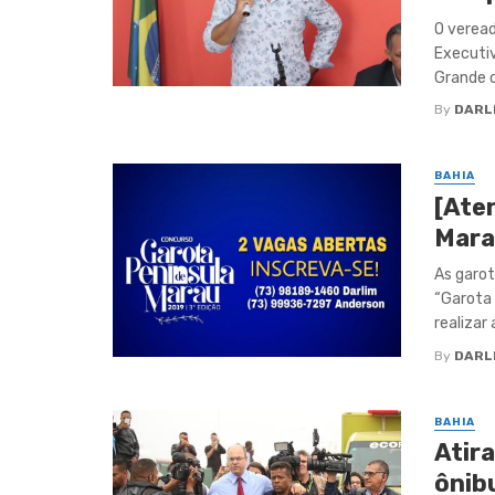
O verea
Executiv
Grande c
By
DARL
BAHIA
[Ate
Mara
As garot
“Garota 
realizar a
By
DARL
BAHIA
Atir
ônib