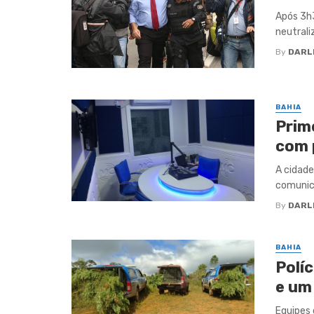
Após 3h3
neutrali
By
DARL
BAHIA
Prim
com 
A cidade
comunica
By
DARL
BAHIA
Políc
e um
Equipes