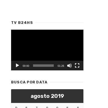
TV B24HS
Tocador
de
vídeo
00:00
01:26
BUSCA POR DATA
agosto 2019
D
S
T
Q
Q
S
S