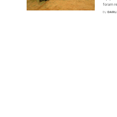
foram re
By
DARL