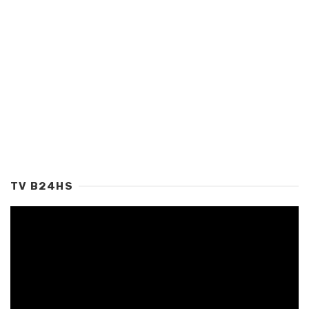
TV B24HS
Tocador
de
vídeo