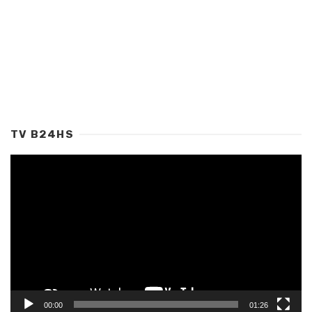
TV B24HS
Tocador
de
vídeo
00:00
01:26