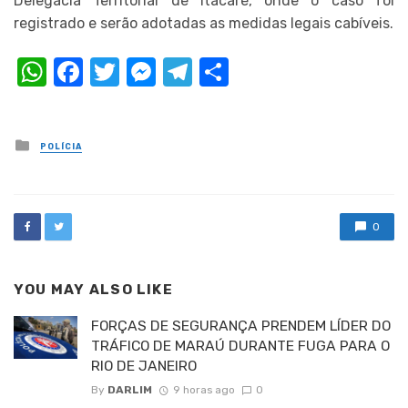
Delegacia Territorial de Itacaré, onde o caso foi
registrado e serão adotadas as medidas legais cabíveis.
WhatsApp
Facebook
Twitter
Messenger
Telegram
Compartilhar
Posted
POLÍCIA
in
0
YOU MAY ALSO LIKE
FORÇAS DE SEGURANÇA PRENDEM LÍDER DO
TRÁFICO DE MARAÚ DURANTE FUGA PARA O
RIO DE JANEIRO
By
DARLIM
9 horas ago
0