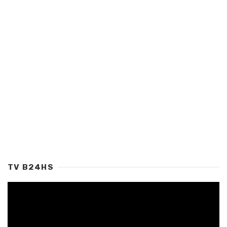
TV B24HS
Tocador
de
vídeo