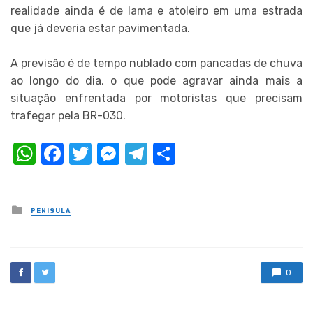
realidade ainda é de lama e atoleiro em uma estrada
que já deveria estar pavimentada.
A previsão é de tempo nublado com pancadas de chuva
ao longo do dia, o que pode agravar ainda mais a
situação enfrentada por motoristas que precisam
trafegar pela BR-030.
WhatsApp
Facebook
Twitter
Messenger
Telegram
Compartilhar
Posted
PENÍSULA
in
0