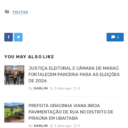
Posted
POLÍTICA
in
0
YOU MAY ALSO LIKE
JUSTIÇA ELEITORAL E CÂMARA DE MARAÚ
FORTALECEM PARCERIA PARA AS ELEIÇÕES
DE 2026
By
DARLIM
3 dias ago
0
PREFEITA GRACINHA VIANA INICIA
PAVIMENTAÇÃO DE RUA NO DISTRITO DE
PIRAÚNA EM UBAITABA
By
DARLIM
5 dias ago
0