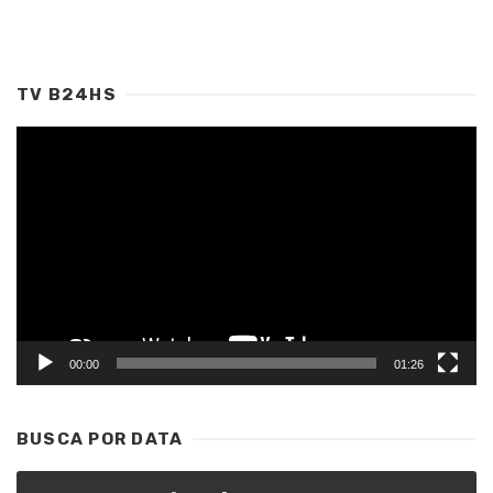
TV B24HS
Tocador
de
vídeo
00:00
01:26
BUSCA POR DATA