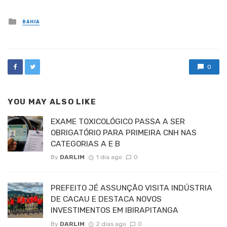
Posted
BAHIA
in
0
YOU MAY ALSO LIKE
EXAME TOXICOLÓGICO PASSA A SER
OBRIGATÓRIO PARA PRIMEIRA CNH NAS
CATEGORIAS A E B
By
DARLIM
1 dia ago
0
PREFEITO JÉ ASSUNÇÃO VISITA INDÚSTRIA
DE CACAU E DESTACA NOVOS
INVESTIMENTOS EM IBIRAPITANGA
By
DARLIM
2 dias ago
0