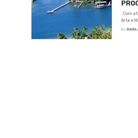
PRO
Com atra
Arte e M
By
DARL