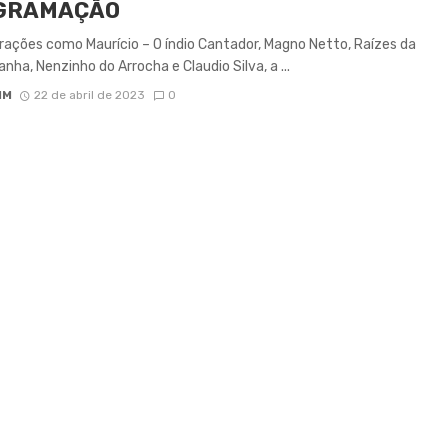
GRAMAÇÃO
ções como Maurício – O índio Cantador, Magno Netto, Raízes da
anha, Nenzinho do Arrocha e Claudio Silva, a ...
IM
22 de abril de 2023
0