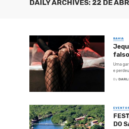
DAILY ARCHIVES: 22 DE ABR
BAHIA
Jequ
falso
Uma garo
e perdeu 
By
DARL
EVENTO
FEST
DO S