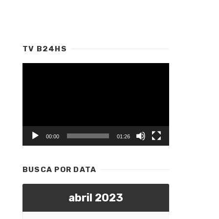
TV B24HS
Tocador
de
vídeo
00:00
01:26
BUSCA POR DATA
abril 2023