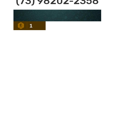
(73) 98202-2358
1