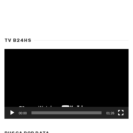
TV B24HS
Tocador
de
vídeo
00:00
01:26