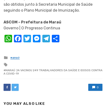
são obtidos junto à Secretaria Municipal de Saúde
seguindo o Plano Municipal de Imunização.
ASCOM – Prefeitura de Maraú
Governo | O Progresso Continua
WhatsApp
Facebook
Twitter
Messenger
Telegram
Compartilhar
Posted
MARAÚ
in
Tagged
with
MARAÚ JA VACINOU 249 TRABALHADORES DA SAÚDE E IDOSOS CONTRA
A COVID-19
0
YOU MAY ALSO LIKE