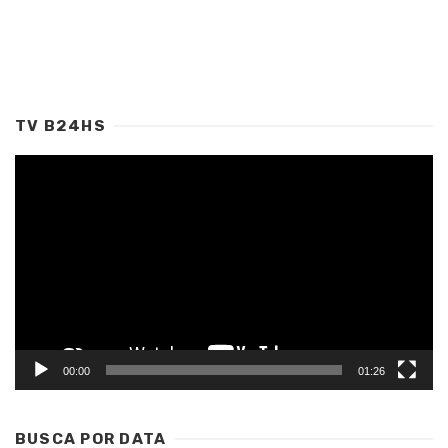
TV B24HS
Tocador
de
vídeo
00:00
01:26
BUSCA POR DATA