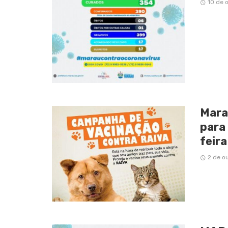
10 de 
Mara
para
feir
2 de o