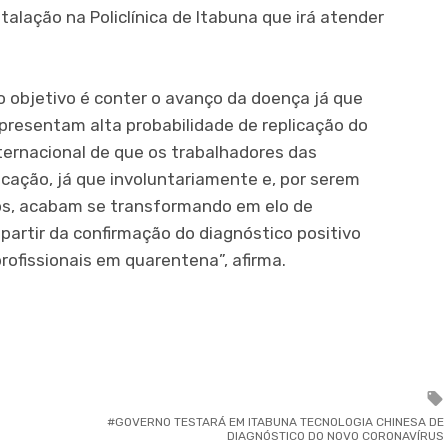
stalação na Policlínica de Itabuna que irá atender
o objetivo é conter o avanço da doença já que
epresentam alta probabilidade de replicação do
nternacional de que os trabalhadores das
icação, já que involuntariamente e, por serem
os, acabam se transformando em elo de
partir da confirmação do diagnóstico positivo
ofissionais em quarentena”, afirma.
er
ram
partilhar
GOVERNO TESTARÁ EM ITABUNA TECNOLOGIA CHINESA DE
DIAGNÓSTICO DO NOVO CORONAVÍRUS