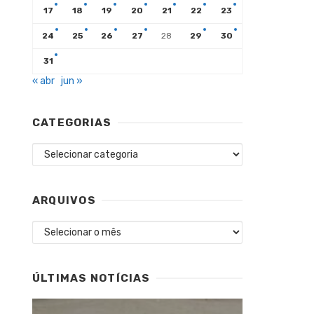
17
18
19
20
21
22
23
24
25
26
27
28
29
30
31
« abr
jun »
CATEGORIAS
Categorias
ARQUIVOS
Arquivos
ÚLTIMAS NOTÍCIAS