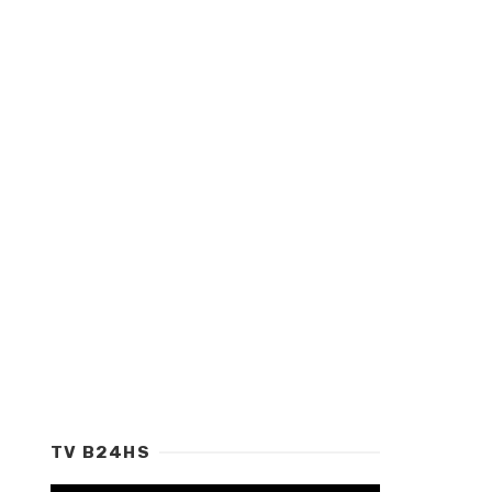
Tagged
with
TV B24HS