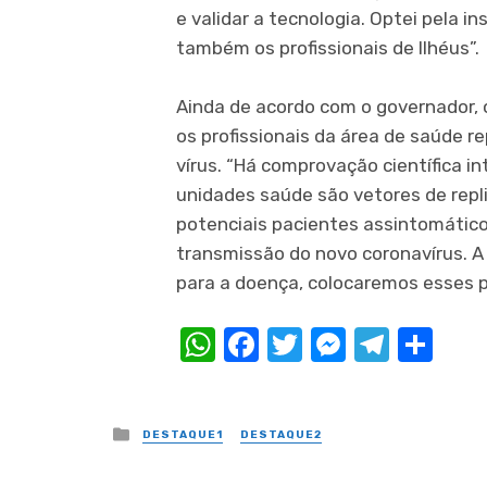
e validar a tecnologia. Optei pela in
também os profissionais de Ilhéus”.
Ainda de acordo com o governador, 
os profissionais da área de saúde r
vírus. “Há comprovação científica i
unidades saúde são vetores de repl
potenciais pacientes assintomátic
transmissão do novo coronavírus. A 
para a doença, colocaremos esses pr
WhatsApp
Facebook
Twitter
Messeng
Teleg
Com
Posted
DESTAQUE1
DESTAQUE2
in