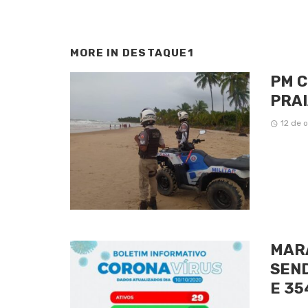
MORE IN
DESTAQUE1
PM C
PRAI
12 de 
MARA
SEND
E 35