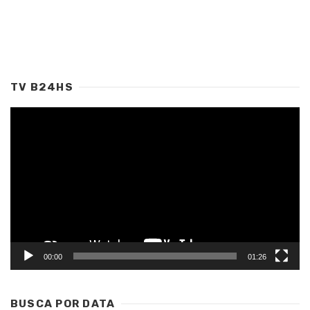
TV B24HS
Tocador
de
vídeo
00:00
01:26
BUSCA POR DATA