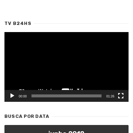
TV B24HS
Tocador
de
vídeo
00:00
01:26
BUSCA POR DATA