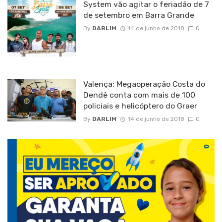
System vão agitar o feriadão de 7
de setembro em Barra Grande
By
DARLIM
14 de junho de 2018
0
Valença: Megaoperação Costa do
Dendê conta com mais de 100
policiais e helicóptero do Graer
By
DARLIM
14 de junho de 2018
0