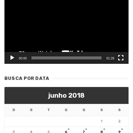
de
vídeo
00:00
01:26
BUSCA POR DATA
junho 2018
D
S
T
Q
Q
S
S
1
2
3
4
5
6
7
8
9