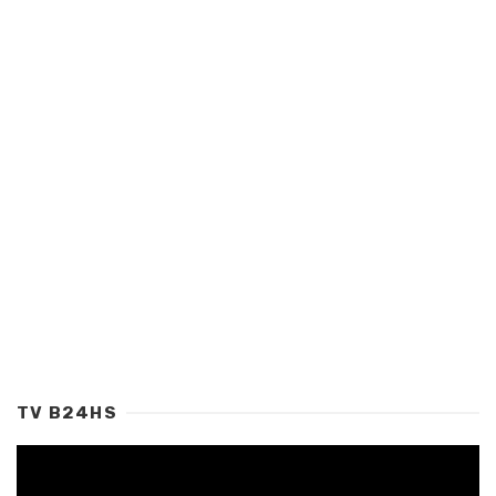
TV B24HS
Tocador
de