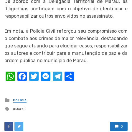
De acordo com a Delegacia Territorial de Maraú, as
diligências continuam com o objetivo de identificar e
responsabilizar outros envolvidos no assassinato.
Em nota, a Polícia Civil reforçou seu compromisso com
o combate aos crimes de maior relevância, destacando
que segue atuando para elucidar casos, responsabilizar
os autores e contribuir para a manutenção da paz e da
ordem pública no município de Maraú.
WhatsApp
Facebook
Twitter
Messenger
Telegram
Compartilhar
Posted
POLÍCIA
in
Tagged
Maraú
with
0