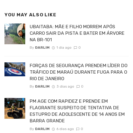
YOU MAY ALSO LIKE
UBAITABA: MÃE E FILHO MORREM APÓS
CARRO SAIR DA PISTA E BATER EM ÁRVORE
NA BR-101
By
DARLIM
1 dia ago
0
FORÇAS DE SEGURANÇA PRENDEM LÍDER DO
TRÁFICO DE MARAÚ DURANTE FUGA PARA O
RIO DE JANEIRO
By
DARLIM
3 dias ago
0
PM AGE COM RAPIDEZ E PRENDE EM
FLAGRANTE SUSPEITO DE TENTATIVA DE
ESTUPRO DE ADOLESCENTE DE 14 ANOS EM
BARRA GRANDE
By
DARLIM
6 dias ago
0