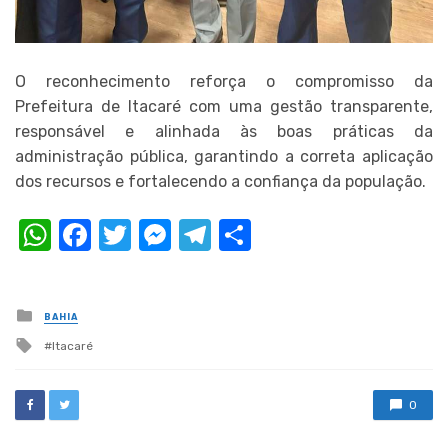
O reconhecimento reforça o compromisso da
Prefeitura de Itacaré com uma gestão transparente,
responsável e alinhada às boas práticas da
administração pública, garantindo a correta aplicação
dos recursos e fortalecendo a confiança da população.
WhatsApp
Facebook
Twitter
Messenger
Telegram
Compartilhar
Posted
BAHIA
in
Tagged
Itacaré
with
0