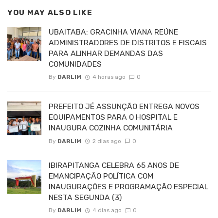
YOU MAY ALSO LIKE
UBAITABA: GRACINHA VIANA REÚNE
ADMINISTRADORES DE DISTRITOS E FISCAIS
PARA ALINHAR DEMANDAS DAS
COMUNIDADES
By
DARLIM
4 horas ago
0
PREFEITO JÉ ASSUNÇÃO ENTREGA NOVOS
EQUIPAMENTOS PARA O HOSPITAL E
INAUGURA COZINHA COMUNITÁRIA
By
DARLIM
2 dias ago
0
IBIRAPITANGA CELEBRA 65 ANOS DE
EMANCIPAÇÃO POLÍTICA COM
INAUGURAÇÕES E PROGRAMAÇÃO ESPECIAL
NESTA SEGUNDA (3)
By
DARLIM
4 dias ago
0