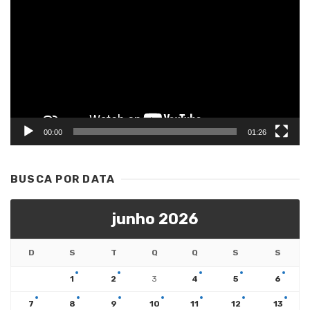
de
vídeo
00:00
01:26
BUSCA POR DATA
junho 2026
D
S
T
Q
Q
S
S
1
2
3
4
5
6
7
8
9
10
11
12
13