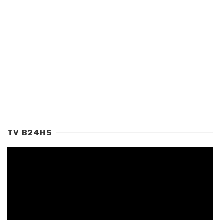
TV B24HS
Tocador
de
vídeo