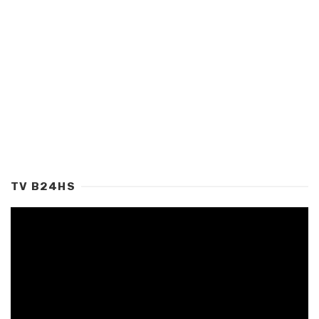
TV B24HS
Tocador
de
vídeo