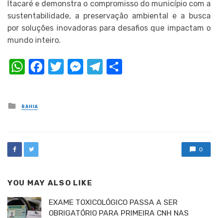
Itacaré e demonstra o compromisso do município com a
sustentabilidade, a preservação ambiental e a busca
por soluções inovadoras para desafios que impactam o
mundo inteiro.
WhatsApp
Facebook
Twitter
Messenger
Telegram
Compartilhar
Posted
BAHIA
in
0
YOU MAY ALSO LIKE
EXAME TOXICOLÓGICO PASSA A SER
OBRIGATÓRIO PARA PRIMEIRA CNH NAS