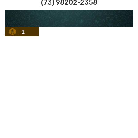
(73) 98202-2358
1