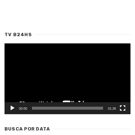
TV B24HS
Tocador
de
vídeo
00:00
01:26
BUSCA POR DATA