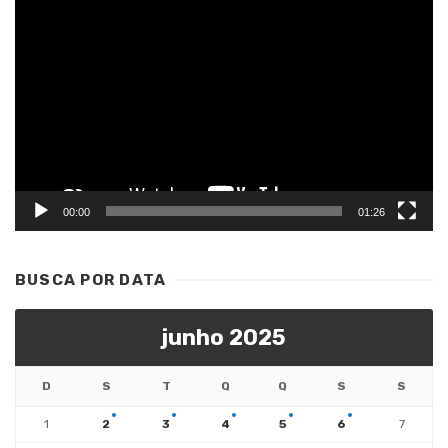
Tocador
de
vídeo
00:00
01:26
BUSCA POR DATA
junho 2025
D
S
T
Q
Q
S
S
1
2
3
4
5
6
7