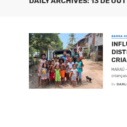
DAILY ARCHIVES: 13 DE OU
BARRA G
INFL
DIST
CRI
MARAÚ – 
crianças
By
DARL