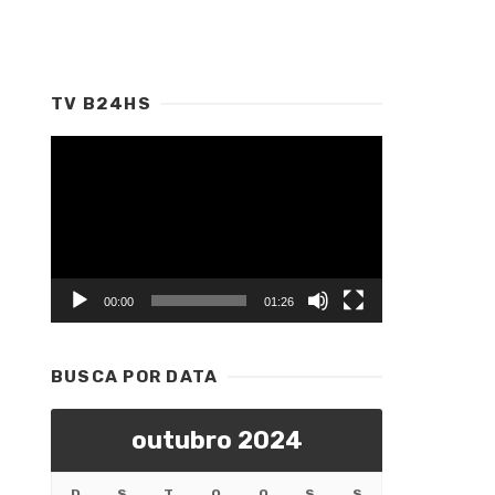
TV B24HS
Tocador
de
vídeo
00:00
01:26
BUSCA POR DATA
outubro 2024
D
S
T
Q
Q
S
S