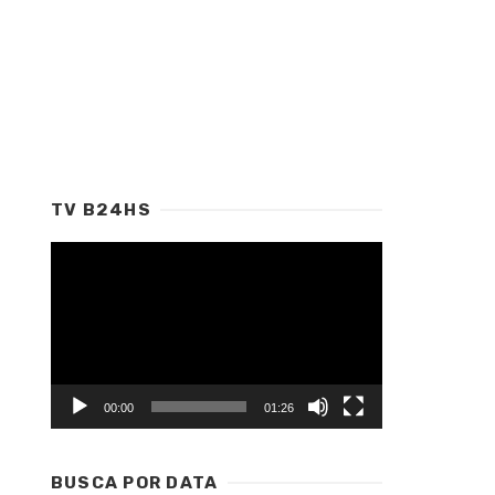
TV B24HS
Tocador
de
vídeo
00:00
01:26
BUSCA POR DATA