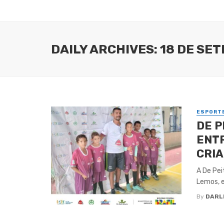
DAILY ARCHIVES: 18 DE SE
ESPORT
DE P
ENT
CRI
A De Pei
Lemos, e
By
DARL