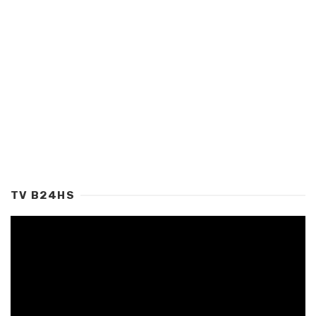
TV B24HS
Tocador
de
vídeo