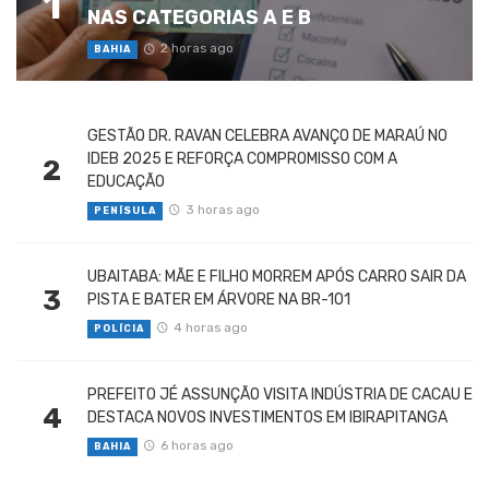
1
NAS CATEGORIAS A E B
2 horas ago
BAHIA
GESTÃO DR. RAVAN CELEBRA AVANÇO DE MARAÚ NO
IDEB 2025 E REFORÇA COMPROMISSO COM A
2
EDUCAÇÃO
3 horas ago
PENÍSULA
UBAITABA: MÃE E FILHO MORREM APÓS CARRO SAIR DA
3
PISTA E BATER EM ÁRVORE NA BR-101
4 horas ago
POLÍCIA
PREFEITO JÉ ASSUNÇÃO VISITA INDÚSTRIA DE CACAU E
4
DESTACA NOVOS INVESTIMENTOS EM IBIRAPITANGA
6 horas ago
BAHIA