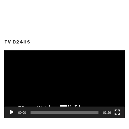
TV B24HS
Tocador
de
vídeo
00:00
01:26