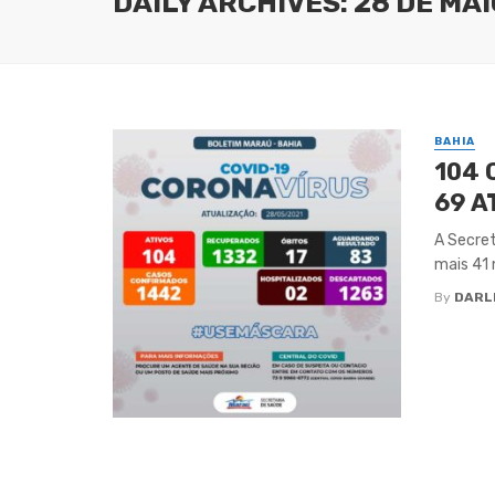
DAILY ARCHIVES: 28 DE MAI
BAHIA
104 
69 A
A Secret
mais 41 
By
DARL