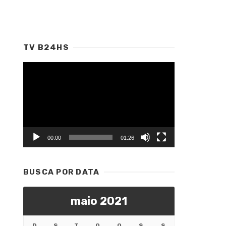
TV B24HS
Tocador
de
vídeo
00:00
01:26
BUSCA POR DATA
maio 2021
D
S
T
Q
Q
S
S