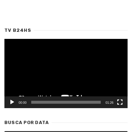
TV B24HS
Tocador
de
vídeo
00:00
01:26
BUSCA POR DATA