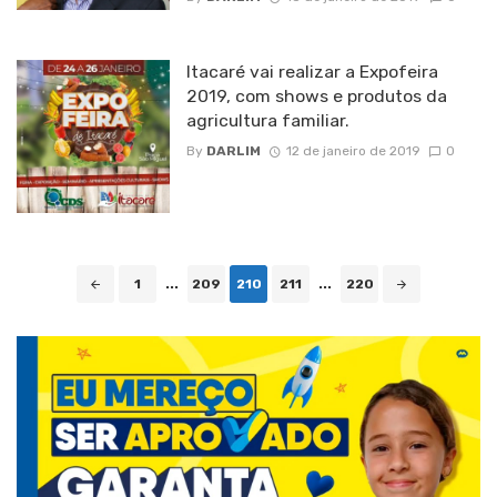
Itacaré vai realizar a Expofeira
2019, com shows e produtos da
agricultura familiar.
By
DARLIM
12 de janeiro de 2019
0
Posts
1
...
209
210
211
...
220
navigation