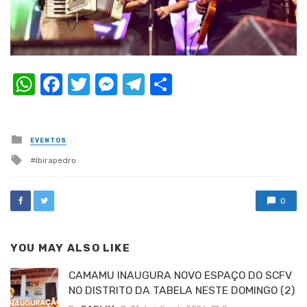
WhatsApp
Facebook
Twitter
Messenger
Telegram
Compartilhar
Posted
EVENTOS
in
Tagged
Ibirapedro
with
0
YOU MAY ALSO LIKE
CAMAMU INAUGURA NOVO ESPAÇO DO SCFV
NO DISTRITO DA TABELA NESTE DOMINGO (2)