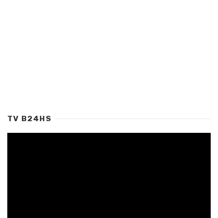
TV B24HS
Tocador
de
vídeo