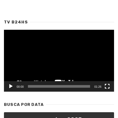
TV B24HS
Tocador
de
vídeo
00:00
01:26
BUSCA POR DATA