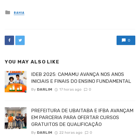
Posted
BAHIA
in
0
YOU MAY ALSO LIKE
IDEB 2025: CAMAMU AVANÇA NOS ANOS
INICIAIS E FINAIS DO ENSINO FUNDAMENTAL
By
DARLIM
17 horas ago
0
PREFEITURA DE UBAITABA E IFBA AVANÇAM
EM PARCERIA PARA OFERTAR CURSOS
GRATUITOS DE QUALIFICAÇÃO
By
DARLIM
22 horas ago
0