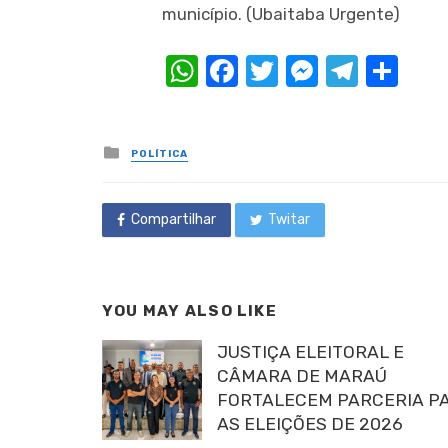
município.
(Ubaitaba Urgente)
WhatsApp
Facebook
Twitter
Messeng
Teleg
Com
Posted
POLÍTICA
in
Compartilhar
Twitar
YOU MAY ALSO LIKE
JUSTIÇA ELEITORAL E
CÂMARA DE MARAÚ
FORTALECEM PARCERIA P
AS ELEIÇÕES DE 2026