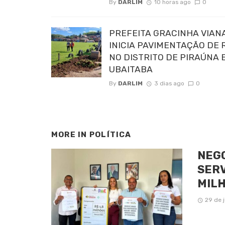
By
DARLIM
10 horas ago
0
PREFEITA GRACINHA VIAN
INICIA PAVIMENTAÇÃO DE 
NO DISTRITO DE PIRAÚNA 
UBAITABA
By
DARLIM
3 dias ago
0
MORE IN
POLÍTICA
NEGO
SERV
MILH
29 de 