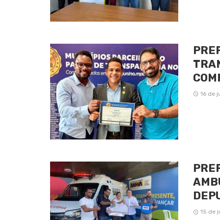
PREF
TRAN
COMP
16 de 
PREF
AMBU
DEPU
15 de 