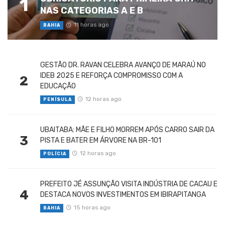
1
NAS CATEGORIAS A E B
11 horas ago
BAHIA
GESTÃO DR. RAVAN CELEBRA AVANÇO DE MARAÚ NO
IDEB 2025 E REFORÇA COMPROMISSO COM A
2
EDUCAÇÃO
12 horas ago
PENÍSULA
UBAITABA: MÃE E FILHO MORREM APÓS CARRO SAIR DA
3
PISTA E BATER EM ÁRVORE NA BR-101
12 horas ago
POLÍCIA
PREFEITO JÉ ASSUNÇÃO VISITA INDÚSTRIA DE CACAU E
4
DESTACA NOVOS INVESTIMENTOS EM IBIRAPITANGA
15 horas ago
BAHIA