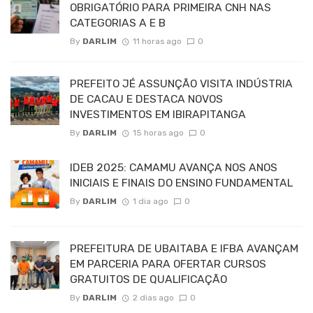
OBRIGATÓRIO PARA PRIMEIRA CNH NAS
CATEGORIAS A E B
By
DARLIM
11 horas ago
0
PREFEITO JÉ ASSUNÇÃO VISITA INDÚSTRIA
DE CACAU E DESTACA NOVOS
INVESTIMENTOS EM IBIRAPITANGA
By
DARLIM
15 horas ago
0
IDEB 2025: CAMAMU AVANÇA NOS ANOS
INICIAIS E FINAIS DO ENSINO FUNDAMENTAL
By
DARLIM
1 dia ago
0
PREFEITURA DE UBAITABA E IFBA AVANÇAM
EM PARCERIA PARA OFERTAR CURSOS
GRATUITOS DE QUALIFICAÇÃO
By
DARLIM
2 dias ago
0