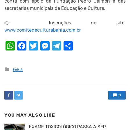
conta com apoio da Fundação Pedro Calmon e das
secretarias municipais de Educação e Cultura.
👉 Inscrições no site:
www.comitedeculturabahia.com.br
WhatsApp
Facebook
Twitter
Messenger
Telegram
Compartilhar
Posted
BAHIA
in
0
YOU MAY ALSO LIKE
EXAME TOXICOLÓGICO PASSA A SER