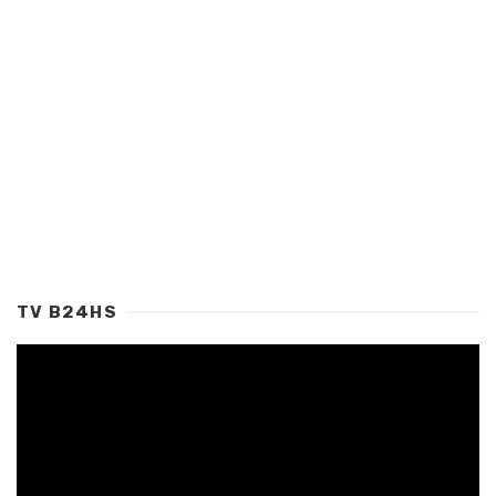
TV B24HS
Tocador
de
vídeo