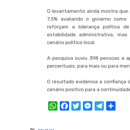
O levantamento ainda mostra que a
7,5% avaliando o governo como 
reforçam a liderança política 
estabilidade administrativa, ma
cenário político local.
A pesquisa ouviu 398 pessoas e 
percentuais, para mais ou para men
O resultado evidencia a confiança
cenário positivo para a continuidade
WhatsApp
Facebook
Twitter
Messeng
Teleg
Com
Posted