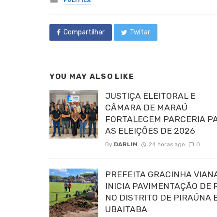
POLÍTICA
in
Compartilhar
Twitar
YOU MAY ALSO LIKE
JUSTIÇA ELEITORAL E
CÂMARA DE MARAÚ
FORTALECEM PARCERIA P
AS ELEIÇÕES DE 2026
By
DARLIM
24 horas ago
0
PREFEITA GRACINHA VIAN
INICIA PAVIMENTAÇÃO DE 
NO DISTRITO DE PIRAÚNA 
UBAITABA