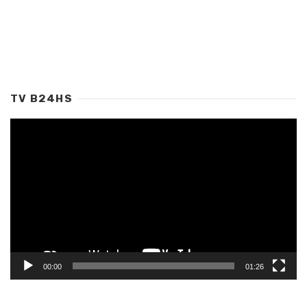
TV B24HS
Tocador
de
vídeo
00:00
01:26