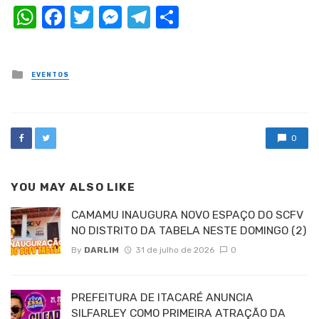
WhatsApp
Facebook
Twitter
Messenger
Telegram
Compartilhar
Posted
EVENTOS
in
0
YOU MAY ALSO LIKE
CAMAMU INAUGURA NOVO ESPAÇO DO SCFV
NO DISTRITO DA TABELA NESTE DOMINGO (2)
By
DARLIM
31 de julho de 2026
0
PREFEITURA DE ITACARÉ ANUNCIA
SILFARLEY COMO PRIMEIRA ATRAÇÃO DA