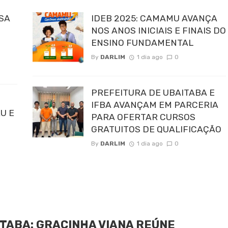
SA
IDEB 2025: CAMAMU AVANÇA
NOS ANOS INICIAIS E FINAIS DO
ENSINO FUNDAMENTAL
By
DARLIM
1 dia ago
0
PREFEITURA DE UBAITABA E
IFBA AVANÇAM EM PARCERIA
U E
PARA OFERTAR CURSOS
GRATUITOS DE QUALIFICAÇÃO
By
DARLIM
1 dia ago
0
TABA: GRACINHA VIANA REÚNE