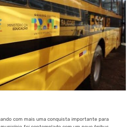
çando com mais uma conquista importante para
O município foi contemplado com um novo ônibus