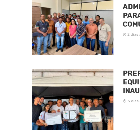
ADMI
PAR
COM
2 dias
PREF
EQUI
INAU
3 dias