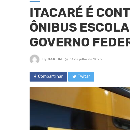
ITACARÉ É CON
ÔNIBUS ESCOLA
GOVERNO FEDE
By
DARLIM
31 de julho de 2025
Compartilhar
Twitar