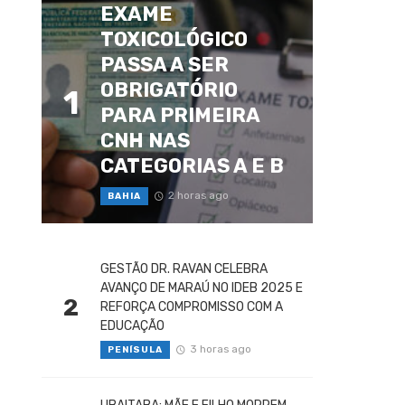
EXAME
TOXICOLÓGICO
PASSA A SER
OBRIGATÓRIO
1
PARA PRIMEIRA
CNH NAS
CATEGORIAS A E B
2 horas ago
BAHIA
GESTÃO DR. RAVAN CELEBRA
AVANÇO DE MARAÚ NO IDEB 2025 E
2
REFORÇA COMPROMISSO COM A
EDUCAÇÃO
3 horas ago
PENÍSULA