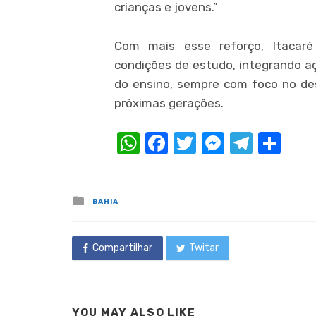
crianças e jovens.”
Com mais esse reforço, Itacaré
condições de estudo, integrando aç
do ensino, sempre com foco no de
próximas gerações.
WhatsApp
Facebook
Twitter
Messeng
Teleg
Com
Posted
BAHIA
in
Compartilhar
Twitar
YOU MAY ALSO LIKE