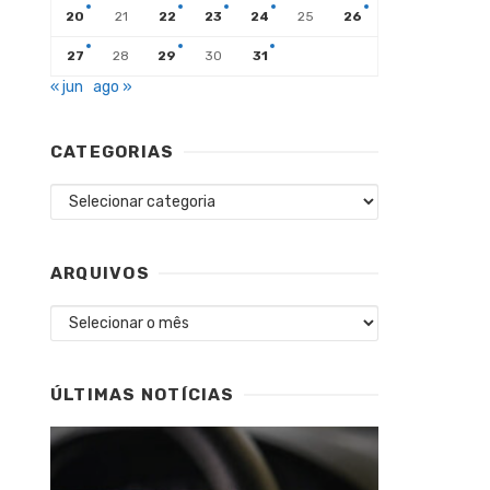
20
21
22
23
24
25
26
27
28
29
30
31
« jun
ago »
CATEGORIAS
Categorias
ARQUIVOS
Arquivos
ÚLTIMAS NOTÍCIAS